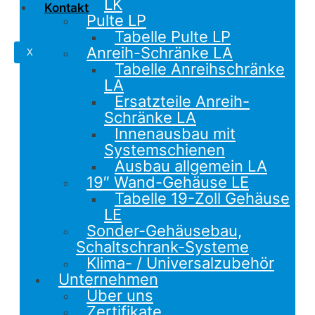
LK
Kontakt
Pulte LP
Tabelle Pulte LP
Anreih-Schränke LA
X
Tabelle Anreihschränke
LA
Ersatzteile Anreih-
Schränke LA
Innenausbau mit
Systemschienen
Ausbau allgemein LA
19″ Wand-Gehäuse LE
Tabelle 19-Zoll Gehäuse
LE
Sonder-Gehäusebau,
Schaltschrank-Systeme
Klima- / Universalzubehör
Unternehmen
Über uns
Zertifikate