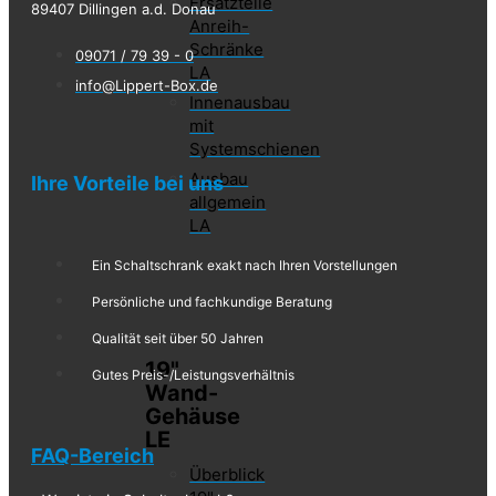
Ersatzteile
89407 Dillingen a.d. Donau
Anreih-
Schränke
09071 / 79 39 - 0
LA
info@Lippert-Box.de
Innenausbau
mit
Systemschienen
Ausbau
Ihre Vorteile bei uns
allgemein
LA
Ein Schaltschrank exakt nach Ihren Vorstellungen
Persönliche und fachkundige Beratung
Qualität seit über 50 Jahren
19"
Gutes Preis-/Leistungsverhältnis
Wand-
Gehäuse
LE
FAQ-Bereich
Überblick