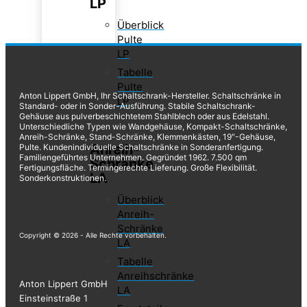
LP
Überblick
Pulte
LP
Tabelle
Pulte
Anton Lippert GmbH, Ihr Schaltschrank-Hersteller. Schaltschränke in
LP
Standard- oder in Sonder-Ausführung. Stabile Schaltschrank-
Gehäuse aus pulverbeschichtetem Stahlblech oder aus Edelstahl.
Unterschiedliche Typen wie Wandgehäuse, Kompakt-Schaltschränke,
Anreih-Schränke, Stand-Schränke, Klemmenkästen, 19″-Gehäuse,
Anreih-
Pulte. Kundenindividuelle Schaltschränke in Sonderanfertigung.
Familiengeführtes Unternehmen. Gegründet 1962. 7.500 qm
Schränke
Fertigungsfläche. Termingerechte Lieferung. Große Flexibilität.
LA
Sonderkonstruktionen.
Überblick
Anreih-
Schränke
Copyright © 2026 - Alle Rechte vorbehalten.
LA
Tabelle
Anreihschränke
Anton Lippert GmbH
LA
Einsteinstraße 1