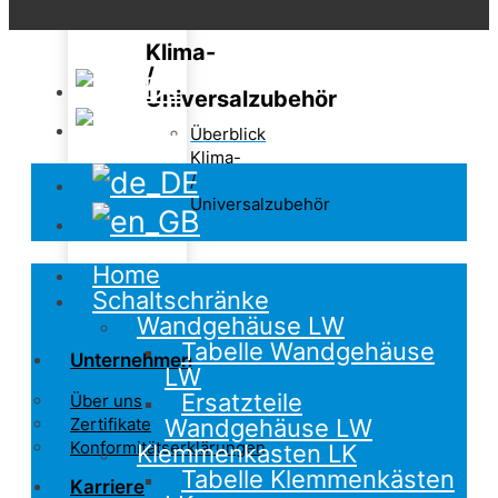
Klima-
/
Universalzubehör
Überblick
Klima-
/
Universalzubehör
Home
Schaltschränke
Wandgehäuse LW
Tabelle Wandgehäuse
Unternehmen
LW
Ersatzteile
Über uns
Wandgehäuse LW
Zertifikate
Konformitätserklärungen
Klemmenkasten LK
Tabelle Klemmenkästen
Karriere