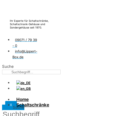
Ihr Experte für Schaltschränke,
Schaltschrank-Gehäuse und
Sondergehäuse seit 1970.
09071 / 79 39
- 0
info@Lippert-
Box.de
Suche
Home
Schaltschränke
X
Suche
Wandgehäuse LW