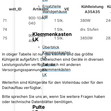
Ersatzteile
Kühl­leistung
Kü
wdt_ID
Artikelnr.
VE
Wandgehäuse
A35­A35
LW
900-1040-
71
1 Stk.
380W
24
040
74
1 Stk.
div. Stufen
Klemmenkasten
900-1040-
75
1 Stk.
3850W
28
LK
400
Überblick
Klemmenkasten
In obiger Tabelle ist nur das kleinste und das größte
LK
Kühlgerät aufgeführt. Dazwischen sind Geräte in diversen
Tabelle
Leistungsstufen verfügbar, auch mit anderen
Klemmenkästen
Versorgungsspannungen.
LK
Weiterhin sind Kühlgeräte für den Volleinbau oder für den
Dachaufbau verfügbar.
Bitte sprechen Sie uns an, wenn Sie weitere Fragen haben
oder technische Datenblätter benötigen.
Pulte