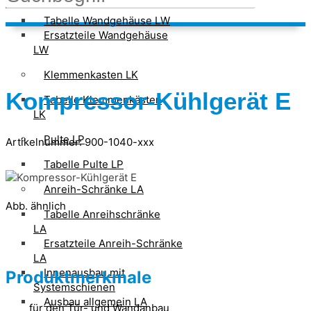
Tabelle Wandgehäuse LW
Ersatzteile Wandgehäuse
LW
Klemmenkasten LK
Kompressor-Kühlgerät E
Tabelle Klemmenkästen
LK
Pulte LP
Artikelnummer: 900-1040-xxx
Tabelle Pulte LP
Anreih-Schränke LA
Abb. ähnlich
Tabelle Anreihschränke
LA
Ersatzteile Anreih-Schränke
LA
Innenausbau mit
Produktmerkmale
Systemschienen
Ausbau allgemein LA
für den Tür- und Wandanbau