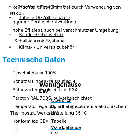
19″ Wand-Gehäuse LE
kein schädliches Kühlmittel durch Verwendung von
R134a
Tabelle 19-Zoll Gehäuse
geringe Geräuschentwicklung
LE
hohe Effizienz auch bei verschmutzter Umgebung
Sonder-Gehäusebau,
Schaltschrank-Systeme
Klima- / Universalzubehör
Technische Daten
Einschaltdauer 100%
Schutzart Innenkreislauf IP54
Wandgehäuse
Schutzart Außenkreislauf IP34
LW
Farbton RAL 7035, pulverbeschichtet
Überblick
Temperaturregelung mit eingebautem elektronischem
Wandgehäuse
Thermostat, Werkseinstellung 35 °C
LW
Konformität: CE
Tabelle
Wandgehäuse
LW