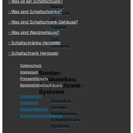
19"
Was ist ein Schalt​schrank?
Wand-
Was sind Schaltschränke?
Gehäuse
LE
Was sind Schaltschrank-Gehäuse?
Tabelle
Was sind Wandgehäuse?
19-
Zoll
Schaltschränke Hersteller
Gehäuse
LE
Schaltschrank Hersteller
Datenschutz
Sonder-
Impressum
Gehäusebau,
Pressemitteilung
Schaltschrank-
Barrierefreiheits­erklärung
Systeme
Datenschutz
Überblick
Impressum
Sonder-
Pressemitteilung
Gehäusebau,
Barrierefreiheits­erklärung
Schaltschrank-
Systeme