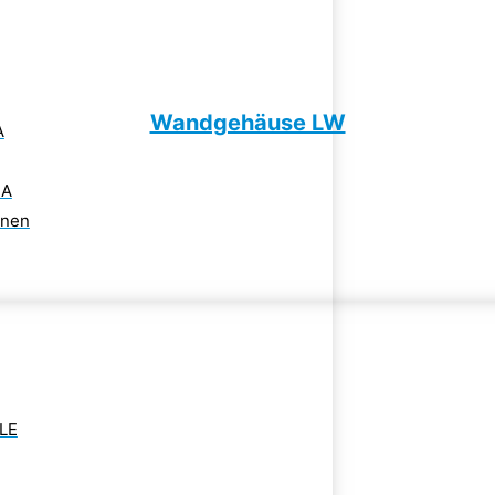
Wandgehäuse LW
A
LA
enen
 LE