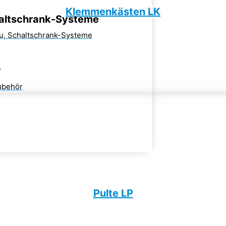
Klemmenkästen LK
altschrank-Systeme
u, Schaltschrank-Systeme
r
zubehör
Pulte LP​