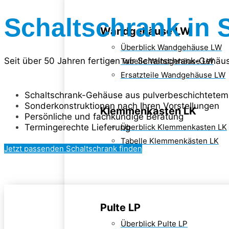
Schaltschrank in 
Wandgehäuse LW
Überblick Wandgehäuse LW
Seit über 50 Jahren fertigen wir Schaltschrank-Gehäu
Tabelle Wandgehäuse LW
Ersatzteile Wandgehäuse LW
Schaltschrank-Gehäuse aus pulverbeschichtetem 
Sonderkonstruktionen nach Ihren Vorstellungen
Klemmenkasten LK
Persönliche und fachkundige Beratung
Termingerechte Lieferung
Überblick Klemmenkasten LK
Tabelle Klemmenkästen LK
Jetzt passenden Schaltschrank finden
Pulte LP
Überblick Pulte LP