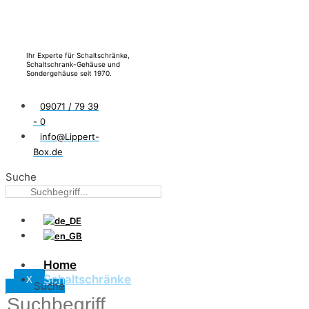
Ihr Experte für Schaltschränke,
Schaltschrank-Gehäuse und
Sondergehäuse seit 1970.
09071 / 79 39
- 0
info@Lippert-
Box.de
Suche
Home
Schaltschränke
X
Suche
Wandgehäuse LW