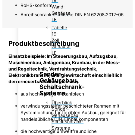
19"
RoHS-konform
Wand-
Gehäuse
Anreihschrank erfüllt die DIN EN 62208:2012-06
LE
Tabelle
19-
Zoll
Produktbeschreibung
Gehäuse
LE
Einsatzbeispiele: Im Steuerungsbau, Aufzugsbau,
Maschinenbau, Anlagenbau, Kranbau, in der Mess-
und Regeltechnik, Verdrahtungstechnik,
Sonder-
Elektronikbranche, Energiewirtschaft einschließlich
Gehäusebau,
den erneuerbaren Energien usw.
Schaltschrank-
Systeme
aus hochwertigem Stahlblech
Überblick
verwindungssteifer beschichteter Rahmen mit
Sonder-
Systemlochung für flexiblen Ausbau, geeignet für
Gehäusebau,
handelsübliche DIN-Einbaukomponenten
Schaltschrank-
Systeme
die hochwertige umweltfreundliche