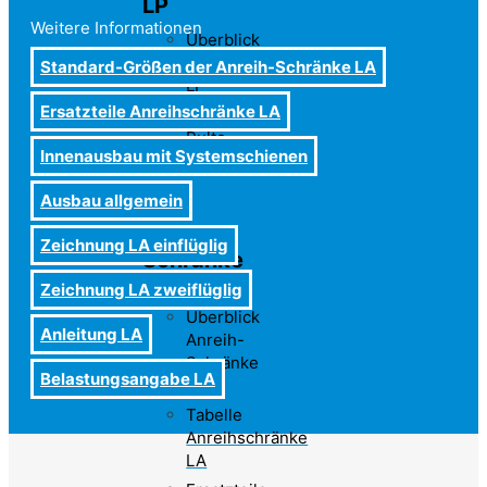
LP
Weitere Informationen
Überblick
Pulte
Standard-Größen der Anreih-Schränke LA
LP
Ersatzteile Anreihschränke LA
Tabelle
Pulte
Innenausbau mit Systemschienen
LP
Ausbau allgemein
Anreih-
Zeichnung LA einflüglig
Schränke
LA
Zeichnung LA zweiflüglig
Überblick
Anleitung LA
Anreih-
Schränke
Belastungsangabe LA
LA
Tabelle
Anreihschränke
LA