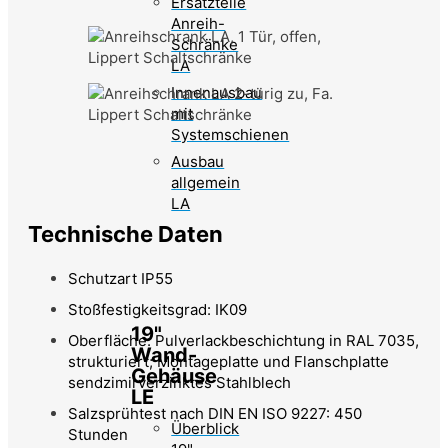
Ersatzteile
Anreih-
Schränke
LA
Innenausbau
mit
Systemschienen
Ausbau
allgemein
LA
Technische Daten
Schutzart IP55
Stoßfestigkeitsgrad: IK09
19"
Oberfläche: Pulverlackbeschichtung in RAL 7035,
Wand-
strukturiert; Montageplatte und Flanschplatte
Gehäuse
sendzimirverzinktes Stahlblech
LE
Salzsprühtest nach DIN EN ISO 9227: 450
Überblick
Stunden