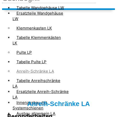
Tabelle Wandgehäuse LW
Ersatzteile Wandgehäuse
LW
Klemmenkasten LK
Tabelle Klemmenkästen
LK
Pulte LP
Tabelle Pulte LP
Anreih-Schränke LA
Tabelle Anreihschränke
LA
Ersatzteile Anreih-Schränke
LA
Anreih-Schränke LA
Innenausbau mit
Systemschienen
Ausbau allgemein LA
Besonderheiten