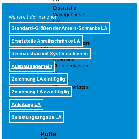
Ersatzteile
Wandgehäuse
Weitere Informationen
LW
Standard-Größen der Anreih-Schränke LA
Ersatzteile Anreihschränke LA
Klemmenkasten
LK
Innenausbau mit Systemschienen
Überblick
Klemmenkasten
Ausbau allgemein
LK
Zeichnung LA einflüglig
Tabelle
Klemmenkästen
Zeichnung LA zweiflüglig
LK
Anleitung LA
Belastungsangabe LA
Pulte