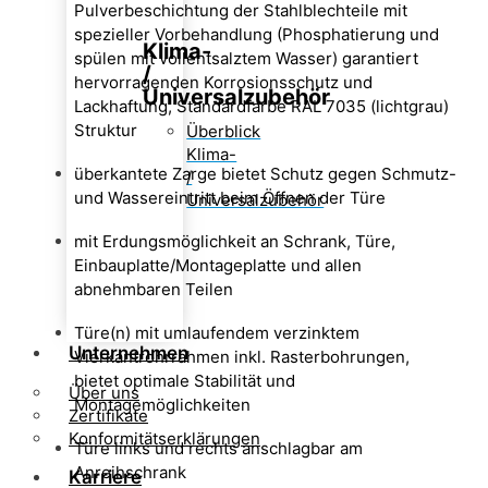
Pulverbeschichtung der Stahlblechteile mit
spezieller Vorbehandlung (Phosphatierung und
Klima-
spülen mit vollentsalztem Wasser) garantiert
/
hervorragenden Korrosionsschutz und
Universalzubehör
Lackhaftung, Standardfarbe RAL 7035 (lichtgrau)
Struktur
Überblick
Klima-
überkantete Zarge bietet Schutz gegen Schmutz-
/
und Wassereintritt beim Öffnen der Türe
Universalzubehör
mit Erdungsmöglichkeit an Schrank, Türe,
Einbauplatte/Montageplatte und allen
abnehmbaren Teilen
Türe(n) mit umlaufendem verzinktem
Unternehmen
Vierkantrohrrahmen inkl. Rasterbohrungen,
bietet optimale Stabilität und
Über uns
Montagemöglichkeiten
Zertifikate
Konformitätserklärungen
Türe links und rechts anschlagbar am
Anreihschrank
Karriere