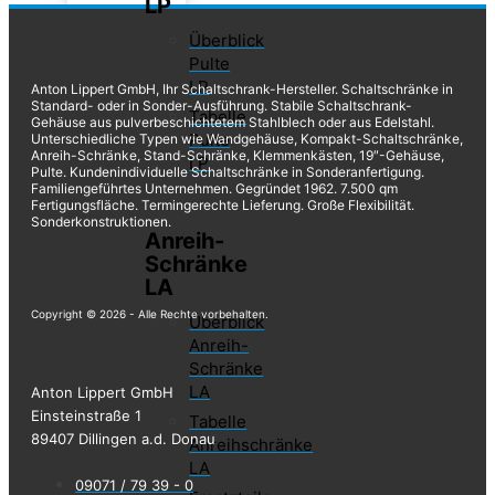
LP
Überblick
Pulte
LP
Anton Lippert GmbH, Ihr Schaltschrank-Hersteller. Schaltschränke in
Standard- oder in Sonder-Ausführung. Stabile Schaltschrank-
Tabelle
Gehäuse aus pulverbeschichtetem Stahlblech oder aus Edelstahl.
Pulte
Unterschiedliche Typen wie Wandgehäuse, Kompakt-Schaltschränke,
Anreih-Schränke, Stand-Schränke, Klemmenkästen, 19″-Gehäuse,
LP
Pulte. Kundenindividuelle Schaltschränke in Sonderanfertigung.
Familiengeführtes Unternehmen. Gegründet 1962. 7.500 qm
Fertigungsfläche. Termingerechte Lieferung. Große Flexibilität.
Sonderkonstruktionen.
Anreih-
Schränke
LA
Copyright © 2026 - Alle Rechte vorbehalten.
Überblick
Anreih-
Schränke
LA
Anton Lippert GmbH
Einsteinstraße 1
Tabelle
89407 Dillingen a.d. Donau
Anreihschränke
LA
09071 / 79 39 - 0