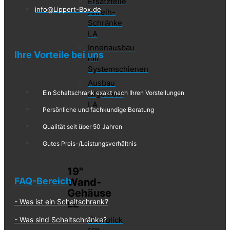
Ersatzteile
info@Lippert-Box.de
Anreih-
Schränke
LA
Innenausbau
Ihre Vorteile bei uns
mit
Systemschienen
Ausbau
Ein Schaltschrank exakt nach Ihren Vorstellungen
allgemein
LA
Persönliche und fachkundige Beratung
Qualität seit über 50 Jahren
Gutes Preis-/Leistungsverhältnis
19"
FAQ-Bereich
Wand-
Gehäuse
Was ist ein Schalt​schrank?
LE
Was sind Schaltschränke?
Überblick