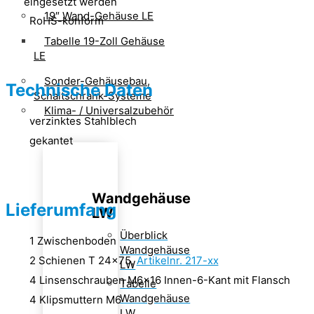
eingesetzt werden
19″ Wand-Gehäuse LE
RoHS-konform
Tabelle 19-Zoll Gehäuse
LE
Sonder-Gehäusebau,
Technische Daten
Schaltschrank-Systeme
Klima- / Universalzubehör
verzinktes Stahlblech
gekantet
Wandgehäuse
Lieferumfang
LW
Überblick
1 Zwischenboden
Wandgehäuse
2 Schienen T 24×75,
Artikelnr. 217-xx
LW
4 Linsenschrauben M6x16 Innen-6-Kant mit Flansch
Tabelle
Wandgehäuse
4 Klipsmuttern M6
LW