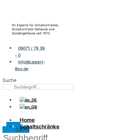
Ihr Experte für Schaltschränke,
Schaltschrank-Gehäuse und
Sondergehäuse seit 1970.
09071 / 79 39
- 0
info@Lippert-
Box.de
Suche
Home
Schaltschränke
X
Suche
Wandgehäuse LW