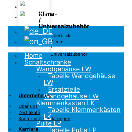
Klima-
/
Universalzubehör
Überblick
Klima-
/
Universalzubehör
Home
Schaltschränke
Wandgehäuse LW
Tabelle Wandgehäuse
LW
Ersatzteile
Wandgehäuse LW
Unternehmen
Klemmenkasten LK
Über uns
Tabelle Klemmenkästen
Zertifikate
LK
Konformitätserklärungen
Pulte LP
Tabelle Pulte LP
Karriere