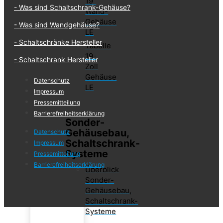
19"
Was sind Schaltschrank-Gehäuse?
Wand-
Gehäuse
Was sind Wandgehäuse?
LE
Schaltschränke Hersteller
Tabelle
19-
Schaltschrank Hersteller
Zoll
Gehäuse
Datenschutz
LE
Impressum
Pressemitteilung
Barrierefreiheits­erklärung
Sonder-
Gehäusebau,
Datenschutz
Schaltschrank-
Impressum
Systeme
Pressemitteilung
Barrierefreiheits­erklärung
Überblick
Sonder-
Gehäusebau,
Schaltschrank-
Systeme