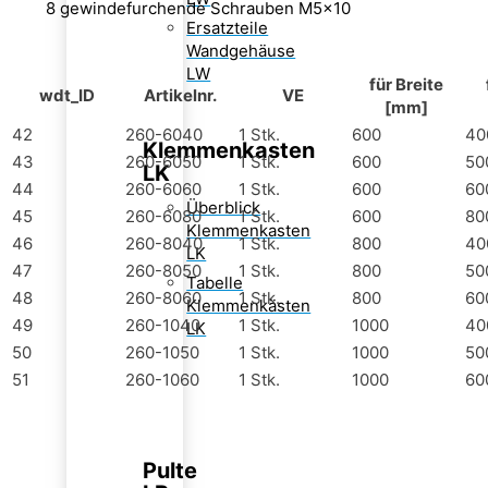
8 gewindefurchende Schrauben M5x10
Ersatzteile
Wandgehäuse
LW
für Breite
wdt_ID
Artikelnr.
VE
[mm]
42
260-6040
1 Stk.
600
40
Klemmenkasten
43
260-6050
1 Stk.
600
50
LK
44
260-6060
1 Stk.
600
60
Überblick
45
260-6080
1 Stk.
600
80
Klemmenkasten
46
260-8040
1 Stk.
800
40
LK
47
260-8050
1 Stk.
800
50
Tabelle
48
260-8060
1 Stk.
800
60
Klemmenkästen
49
260-1040
1 Stk.
1000
40
LK
50
260-1050
1 Stk.
1000
50
51
260-1060
1 Stk.
1000
60
Pulte